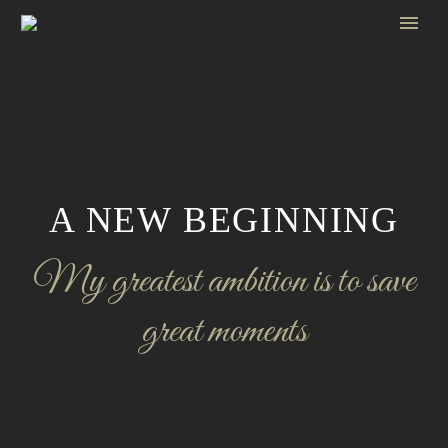
A NEW BEGINNING
My greatest ambition is to save
great moments